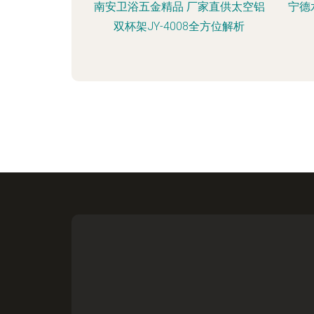
南安卫浴五金精品 厂家直供太空铝
宁德
双杯架JY-4008全方位解析