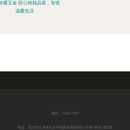
水暖五金 匠心铸就品质，智造
温暖生活
电话：1302104**
地址：武汉市江岸区百步亭花园安居苑B区502栋5单元7层2室