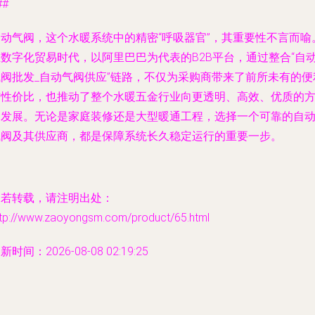
##
自动气阀，这个水暖系统中的精密“呼吸器官”，其重要性不言而喻
在数字化贸易时代，以阿里巴巴为代表的B2B平台，通过整合“自
气阀批发_自动气阀供应”链路，不仅为采购商带来了前所未有的便
与性价比，也推动了整个水暖五金行业向更透明、高效、优质的
向发展。无论是家庭装修还是大型暖通工程，选择一个可靠的自
气阀及其供应商，都是保障系统长久稳定运行的重要一步。
如若转载，请注明出处：
ttp://www.zaoyongsm.com/product/65.html
新时间：2026-08-08 02:19:25