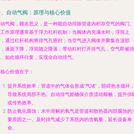
一、自动气阀：原理与核心价值
自动气阀，顾名思义，是一种能自动排除管道内积存空气的阀门
其工作原理通常基于浮力杠杆机制：当阀体内充满水时，浮筒上
升，通过杠杆机构将排气孔密封；当空气进入阀体并聚集在顶部
时，液面下降，浮筒随之降落，带动杠杆打开排气孔，空气即被
出。如此循环往复，实现全自动排气。
其核心价值在于：
提升系统效率
：管道中的气体会形成“气堵”，阻碍热水循环
导致系统局部不热。自动排气能确保介质流动顺畅，提升供
或传热效率。
防止氧化腐蚀
：水中溶解的氧气是管道和散热器内部腐蚀的
要原因之一。及时排气减少了系统内的含氧量，延长设备寿
命。