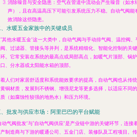
消除噪音与安全隐患
：空气在管道中流动会产生噪音（如水
声），且在高温高压下可能引发系统压力不稳。自动气阀能
效消除这些隐患。
二、水暖五金家族中的关键成员
在“其他水暖五金”这一大类中，自动气阀与手动排气阀、温控阀、
衡阀、过滤器、管接头等并列，是系统精细化、智能化控制的关
一环。它常安装在系统的最高点或局部高点，如暖气片顶部、锅
出口、分水器或太阳能水箱的顶部。
随着人们对家居舒适度和系统能效要求的提高，自动气阀也从传
的黄铜材质，发展到不锈钢、增强尼龙等更多选择，以适应不同
水质（如腐蚀性较强的地热水）和压力环境。
三、批发与供应市场：阿里巴巴的平台赋能
自动气阀批发”与“自动气阀供应”是产业链中游的关键环节，连接
生产制造商与下游的暖通公司、五金门店、装修队及工程项目。